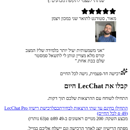
שנתתי לעצמי לתקופת מבחנים :)
”
מאור, סטודנט לתואר שני במכון ויצמן
“
אני משמעותית יעיל יותר בלמידה שלי! המצב
קורס מלא מצויין ונותן לי לתשאל סמסטר
שלם בבת אחת.
”
רכישה חד-פעמית, גישה לכל החיים
קבלו את LecChat היום
התחילו לשוחח עם ההרצאות שלכם תוך דקות.
התחילו
בחינם
עד שתי הרצאות לבחירתכם
לרכישת רישיון LecChat Pro
(49 ₪ לכל החיים)
מבצע השקה: 200 מנויים ראשונים ב-
49 ₪
89 ₪
(63 נותרו)
מפתח הרישיון יוצג לאחר הרכישה וגם יישלח אליכם במייל.