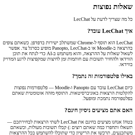
שאלות נפוצות
כל מה שצריך לדעת על LecChat
איך LecChat עובד?
LecChat הוא תוסף ל‑Chrome שמשתלב ישירות בדפדפן. כשאתם צופים
בהרצאה ב‑Moodle או ב‑Panopto, LecChat מופיע כסרגל צד. אפשר
לשאול שאלות על ההרצאה, והוא משתמש ב‑AI כדי לנתח את תוכן
הווידאו ולהחזיר תשובות עם חותמות זמן לחיצות שמקפיצות לרגע המדויק
בווידאו.
באילו פלטפורמות זה נתמך?
כיום LecChat עובד עם Panopto ו‑Moodle — פלטפורמות נפוצות
להקלטות הרצאות באוניברסיטאות. התוסף מזהה אוטומטית שאתם
בפלטפורמה נתמכת ומופעל.
האם אתם מציעים ניסיון חינם?
בטח! אנחנו מציעים בחינם את LecChat לשתי הרצאות לבחירתכם —
תשאלו ותחפרו כמה שאתם רוצים :) קבלו תשובות מעולות, וכשאתם
משתכנעים, תרכשו את הרישיון כדי שתוכלו להשתמש בכל ההרצאות