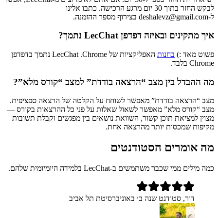
לבקש החזר בתוך 30 יום מרגע הרכישה. כתבו אלינו
ל‑deshalevz@gmail.com בצירוף מספר ההזמנה.
איך מתקינים ובאיזה דפדפן LecChat נתמך?
פשוט מאד :)
בחנות
האפליקציות של
Chrome
.
LecChat
נתמך בדפדפן
Chrome
בלבד.
מה ההבדל בין מצב “הרצאה בודדת” למצב “קורס מלא”?
מצב “הרצאה בודדת” מאפשר לשוחח על הקלטה של הרצאה ספציפית.
מצב “קורס מלא” מאפשר לשאול שאלות על פני כל ההרצאות בקורס —
מצוין למציאת תוכן קשור, השוואת נושאים בין מפגשים וקבלת תשובות
מקיפות שמכסות יותר מהרצאה אחת.
מה אומרים הסטודנטים
כמה מילים ממי שכבר משתמשים ב‑LecChat בלמידה היומיומית שלהם.
דור, סטודנט שנה ב׳ באוניברסיטת תל אביב