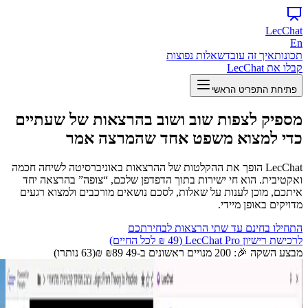
LecChat
En
תכונות
איך זה עובד
שאלות נפוצות
קבלו את LecChat
פתיחת התפריט הראשי
מספיק לצפות שוב ושוב בהרצאות של שעתיים
כדי
למצוא משפט אחד
שהמרצה אמר
LecChat הופך את ההקלטות של ההרצאות באוניברסיטה לשיחה חכמה
ואקטיבית. הוא חי ישירות בתוך הדפדפן שלכם, “צופה” בהרצאה יחד
איתכם, מוכן לענות על שאלות, לסכם נושאים מורכבים ולמצוא רגעים
מדויקים באופן מיידי.
התחילו
בחינם
עד שתי הרצאות לבחירתכם
לרכישת רישיון LecChat Pro
(49 ₪ לכל החיים)
מבצע השקה 🎉: 200 מנויים ראשונים ב-
49 ₪
89 ₪
(63 נותרו)