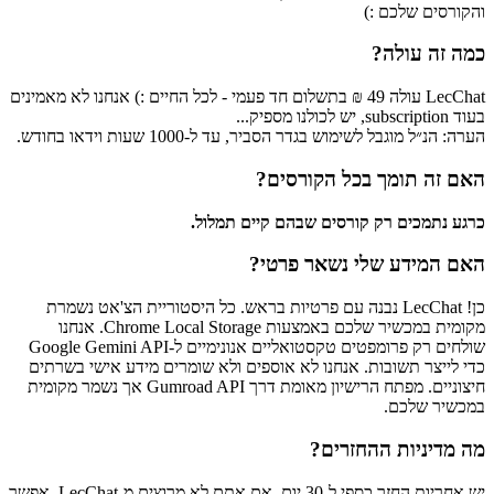
והקורסים שלכם :)
כמה זה עולה?
LecChat עולה 49 ₪ בתשלום חד פעמי - לכל החיים :) אנחנו לא מאמינים
בעוד subscription, יש לכולנו מספיק...
הערה: הנ״ל מוגבל לשימוש בגדר הסביר, עד ל-1000 שעות וידאו בחודש.
האם זה תומך בכל הקורסים?
כרגע נתמכים רק קורסים שבהם קיים תמלול.
האם המידע שלי נשאר פרטי?
כן! LecChat נבנה עם פרטיות בראש. כל היסטוריית הצ'אט נשמרת
מקומית במכשיר שלכם באמצעות Chrome Local Storage. אנחנו
שולחים רק פרומפטים טקסטואליים אנונימיים ל‑Google Gemini API
כדי לייצר תשובות. אנחנו לא אוספים ולא שומרים מידע אישי בשרתים
חיצוניים. מפתח הרישיון מאומת דרך Gumroad API אך נשמר מקומית
במכשיר שלכם.
מה מדיניות ההחזרים?
יש אחריות החזר כספי ל‑30 יום. אם אתם לא מרוצים מ‑LecChat, אפשר